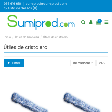
935 616 610
sumiprod@sumiprod.com
Lista de deseos (
0
)
0
Inicio
Útiles de Limpieza
Útiles de cristalero
Útiles de cristalero
Filtrar
Relevancia
24
Mojador recambio micro
Mojador recambio micro
10014 Lewi 45cm ud.
10013 Lewi 35cm ud.
7,45 €
6,25 €
Añadir al
Añadir al
carrito
carrito