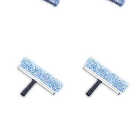
Mojador completo micro
Mojador completo micro
alu 10049 Lewi 45cm un
alu 10048 Lewi 35cm un
12,35 €
10,65 €
Añadir al
Añadir al
carrito
carrito
Mojador recambio con
Mango raqueta cristal
estropajo10019 Lewi ud
articulada 10537 Lewi ud