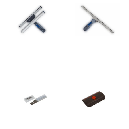
Lewi 55cm
Windows ud
14,75 €
17,69 €
Añadir al
Añadir al
carrito
carrito
Cuchilla rascavidrios 10cm
Rascavidrios de 10cm
Vileda ref.100.248 25ud
Vileda ref.100.247 ud
12,99 €
6,40 €
Añadir al
Añadir al
carrito
carrito