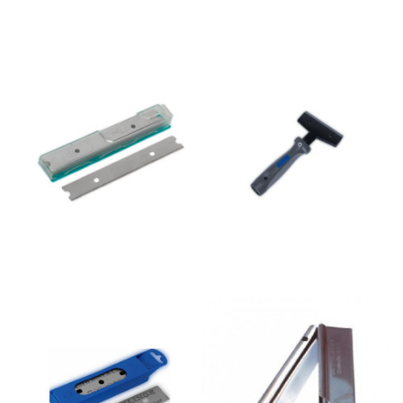
Cuchilla rascasuelos ancho
Rascasuelos mano Lewi
10cm. 11511 Lewi pack 10 un
10cm. un
4,29 €
10,99 €
Añadir al
Añadir al
carrito
carrito
Cuchilla estuche para
Rascavidrios acero 10cm.
portacuchillas 11509 Lewi
Lewi sin mango sin cuchilla
10cm 25u
un
6,59 €
3,99 €
Añadir al
Añadir al
carrito
carrito