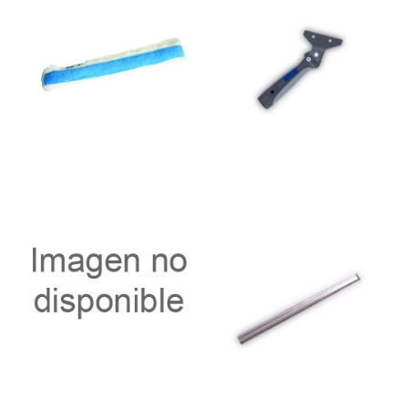
6,99 €
10,50 €
Añadir al
Añadir al
carrito
carrito
Mango raqueta cristal Ergo
Labio goma + guía Inox Lewi
10534 LEWI un
35cm
7,45 €
4,50 €
Añadir al
Añadir al
carrito
carrito