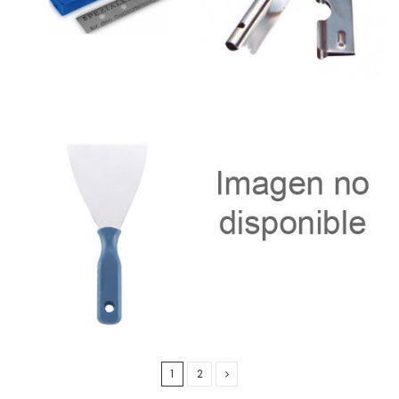
Rascavidirio 10cm Acero
Espátula Inox con mango
11505-Lewi en estuche con
de madera 8cm ud
10 cuchillas
0,99 €
7,20 €
Añadir al
Añadir al
carrito
carrito
1
2