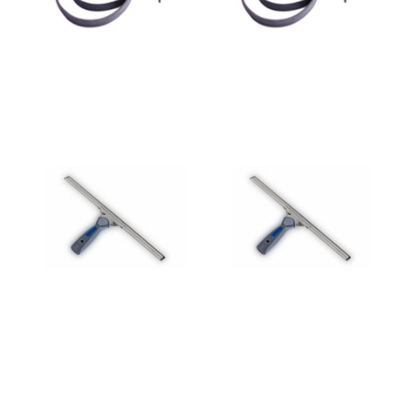
Raqueta cristalero Inox Ergo
Raqueta cristalero Inox Ergo
Lewi 45cm
Lewi 35cm
13,95 €
12,75 €
Añadir al
Añadir al
carrito
carrito
Raqueta + mojador
Raqueta cristalero Inox Ergo
completa 35cm Duo