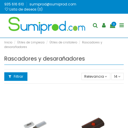
935 616 610
sumiprod@sumiprod.com
Lista de deseos (
0
)
0
Inicio
Útiles de Limpieza
Útiles de cristalero
Rascadores y
desarañadores
Rascadores y desarañadores
Filtrar
Relevancia
14
Cuchilla rascavidrios 10cm
Rascavidrios de 10cm
Vileda ref.100.248 25ud
Vileda ref.100.247 ud
12,99 €
6,40 €
Añadir al
Añadir al
carrito
carrito