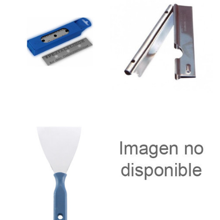
portacuchillas 11509 Lewi
Lewi sin mango sin cuchilla
10cm 25u
un
6,59 €
3,99 €
Añadir al
Añadir al
carrito
carrito
Rascavidirio 10cm Acero
Espátula Inox con mango
11505-Lewi en estuche con
de madera 8cm ud
10 cuchillas
0,99 €
7,20 €
Añadir al
Añadir al
carrito
carrito