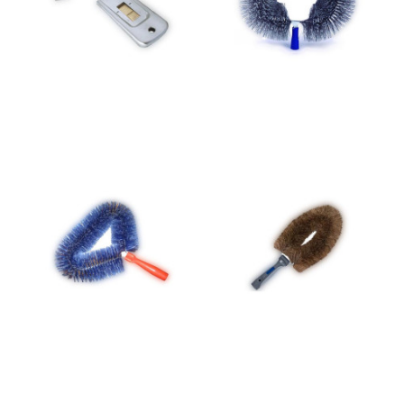
carrito
carrito
Desarañador
Desarañador Blando-
limpiatelarañas Ref.01755
Marron Lewi para tubo
sin mango ud
telescópico ref.12027 ud
3,49 €
9,99 €
Añadir al
Añadir al
carrito
carrito