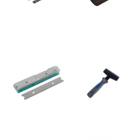
Cuchilla rascasuelos ancho
Rascasuelos mano Lewi
10cm. 11511 Lewi pack 10 un
10cm. un
4,29 €
10,99 €
Añadir al
Añadir al
carrito
carrito
Cuchilla estuche para
Rascavidrios acero 10cm.