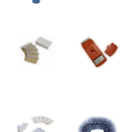
Cuchilla rascavidrios
Rascavidrios seguridad
seguridad 4cm 10512 Lewi
plástico Slider con 3
un
cuchillas 4cm ud
0,19 €
0,99 €
Añadir al
Añadir al
carrito
carrito
Desarañador Duro-Azul
Rascavidrios seguridad
Lewi para tubo telescópico
acero Inox LEWI 4cm. ud.
ref.12028 ud
3,09 €
9,99 €
Añadir al
Añadir al